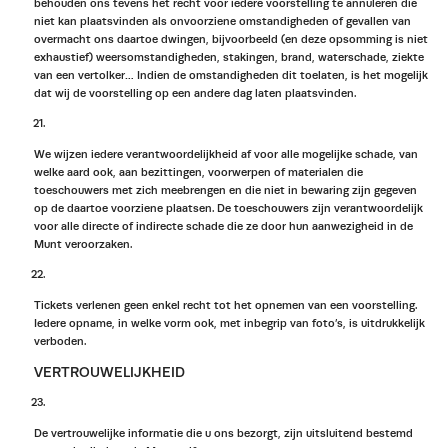
behouden ons tevens het recht voor iedere voorstelling te annuleren die
niet kan plaatsvinden als onvoorziene omstandigheden of gevallen van
overmacht ons daartoe dwingen, bijvoorbeeld (en deze opsomming is niet
exhaustief) weersomstandigheden, stakingen, brand, waterschade, ziekte
van een vertolker… Indien de omstandigheden dit toelaten, is het mogelijk
dat wij de voorstelling op een andere dag laten plaatsvinden.
We wijzen iedere verantwoordelijkheid af voor alle mogelijke schade, van
welke aard ook, aan bezittingen, voorwerpen of materialen die
toeschouwers met zich meebrengen en die niet in bewaring zijn gegeven
op de daartoe voorziene plaatsen. De toeschouwers zijn verantwoordelijk
voor alle directe of indirecte schade die ze door hun aanwezigheid in de
Munt veroorzaken.
Tickets verlenen geen enkel recht tot het opnemen van een voorstelling.
Iedere opname, in welke vorm ook, met inbegrip van foto’s, is uitdrukkelijk
verboden.
VERTROUWELIJKHEID
De vertrouwelijke informatie die u ons bezorgt, zijn uitsluitend bestemd