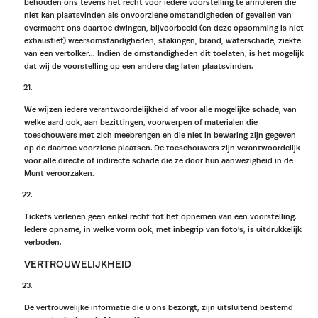
behouden ons tevens het recht voor iedere voorstelling te annuleren die
niet kan plaatsvinden als onvoorziene omstandigheden of gevallen van
overmacht ons daartoe dwingen, bijvoorbeeld (en deze opsomming is niet
exhaustief) weersomstandigheden, stakingen, brand, waterschade, ziekte
van een vertolker… Indien de omstandigheden dit toelaten, is het mogelijk
dat wij de voorstelling op een andere dag laten plaatsvinden.
We wijzen iedere verantwoordelijkheid af voor alle mogelijke schade, van
welke aard ook, aan bezittingen, voorwerpen of materialen die
toeschouwers met zich meebrengen en die niet in bewaring zijn gegeven
op de daartoe voorziene plaatsen. De toeschouwers zijn verantwoordelijk
voor alle directe of indirecte schade die ze door hun aanwezigheid in de
Munt veroorzaken.
Tickets verlenen geen enkel recht tot het opnemen van een voorstelling.
Iedere opname, in welke vorm ook, met inbegrip van foto’s, is uitdrukkelijk
verboden.
VERTROUWELIJKHEID
De vertrouwelijke informatie die u ons bezorgt, zijn uitsluitend bestemd